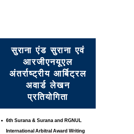
सेंटर फॉर ऑल्टरनेटिव डिस्प्यूट
रिज़ॉल्यूशन, राजीव गांधी नेशनल
यूनिवर्सिटी ऑफ़ लॉ, पंजाब
सुराना एंड सुराना एवं
आरजीएनयूएल
अंतर्राष्ट्रीय आर्बिट्रल
अवार्ड लेखन
प्रतियोगिता
6th Surana & Surana and RGNUL
International Arbitral Award Writing