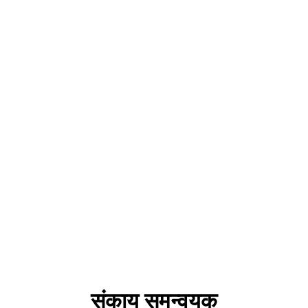
ल्टरनेटिव डिस्प्यूट रिज़ॉल
नेशनल यूनिवर्सिटी ऑफ़ लॉ
जर्नल
ब्लॉग
न्यूज़लेटर
रीसर्च
कल्पिक विवाद समाधान समीक
(RADR
जर्नल
)
संकाय समन्वयक