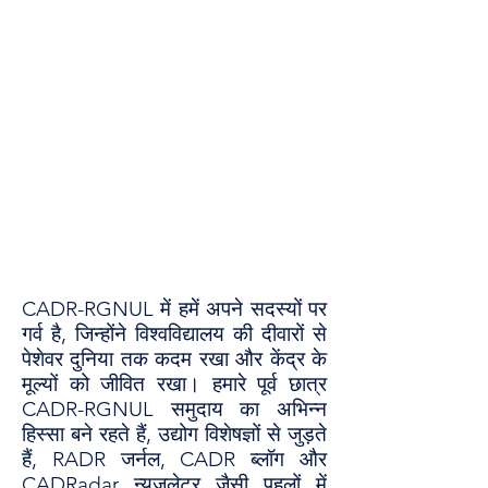
सेंटर फॉर ऑल्टरनेटिव डिस्प्यूट
रिज़ॉल्यूशन, राजीव गांधी नेशनल
यूनिवर्सिटी ऑफ़ लॉ, पंजाब
वैकल्पिक विवाद समाधान
समीक्षा
(RADR
जर्नल
)
CADR-RGNUL में हमें अपने सदस्यों पर
गर्व है, जिन्होंने विश्वविद्यालय की दीवारों से
पेशेवर दुनिया तक कदम रखा और केंद्र के
मूल्यों को जीवित रखा। हमारे पूर्व छात्र
CADR-RGNUL समुदाय का अभिन्न
हिस्सा बने रहते हैं, उद्योग विशेषज्ञों से जुड़ते
हैं, RADR जर्नल, CADR ब्लॉग और
CADRadar न्यूज़लेटर जैसी पहलों में