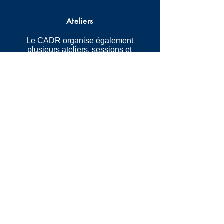
Ateliers
Le CADR organise également
plusieurs ateliers, sessions et
cours sur l’arbitrage, la
négociation, la médiation, la
conciliation, l’ODR et d’autres
sujets afin de permettre aux
étudiants d’apprendre auprès de
professionnels du secteur.
Ateliers
Le CADR organise également
plusieurs ateliers, sessions et