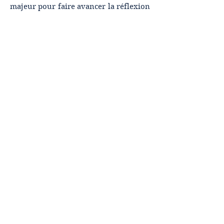
majeur pour faire avancer la réflexion
des MARD en Inde et au-delà.
Visitez la page du CADR | Site de la RGNUL
Profil du CADR
Découvrez le parcours du CADR-
RGNUL depuis sa création en 2018 !
Des conférences et séminaires