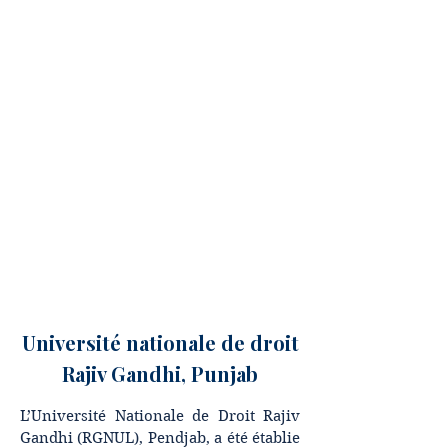
Centre des Modes
Alternatifs de Règlement
des Différends
Rajiv Gandhi Université
Nationale De Droit
Revue des Modes
Alternatifs de
Règlement des
Différends (RADR)
Université nationale de droit
Rajiv Gandhi, Punjab
L’Université Nationale de Droit Rajiv
Gandhi (RGNUL), Pendjab, a été établie